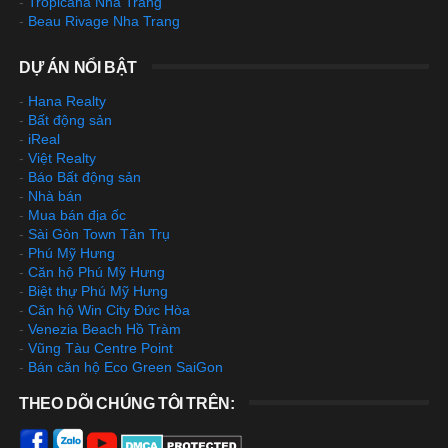
-
Tropicana Nha Trang
-
Beau Rivage Nha Trang
DỰ ÁN NỔI BẬT
-
Hana Realty
-
Bất động sản
-
iReal
-
Việt Realty
-
Báo Bất động sản
-
Nhà bán
-
Mua bán địa ốc
-
Sài Gòn Town Tân Trụ
-
Phú Mỹ Hưng
-
Căn hộ Phú Mỹ Hưng
-
Biệt thự Phú Mỹ Hưng
-
Căn hộ Win City Đức Hòa
-
Venezia Beach Hồ Tràm
-
Vũng Tàu Centre Point
-
Bán căn hộ Eco Green SaiGon
THEO DÕI CHÚNG TÔI TRÊN: