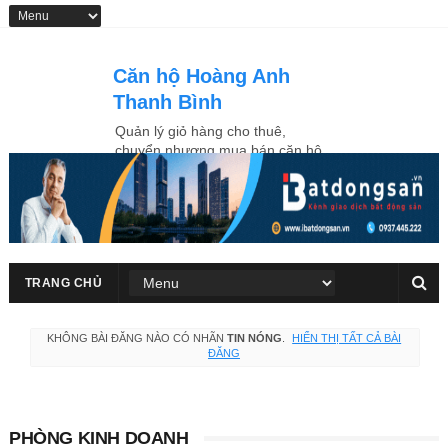
Căn hộ Hoàng Anh
Thanh Bình
Quản lý giỏ hàng cho thuê,
chuyển nhượng mua bán căn hộ
Hoàng Anh Thanh Bình ngay
trung tâm Quận 7
TRANG CHỦ
KHÔNG BÀI ĐĂNG NÀO CÓ NHÃN
TIN NÓNG
.
HIỂN THỊ TẤT CẢ BÀI
ĐĂNG
PHÒNG KINH DOANH